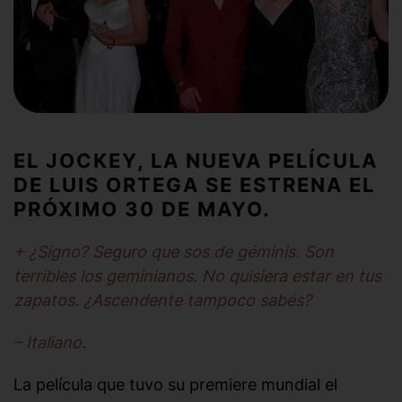
EL JOCKEY, LA NUEVA PELÍCULA
DE LUIS ORTEGA SE ESTRENA EL
PRÓXIMO 30 DE MAYO.
+ ¿Signo? Seguro que sos de géminis. Son
terribles los geminianos. No quisiera estar en tus
zapatos. ¿Ascendente tampoco sabés?
– Italiano.
La película que tuvo su premiere mundial el