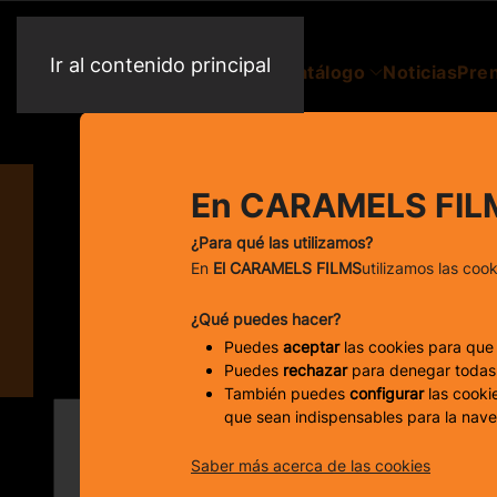
Ir al contenido principal
Catálogo
Noticias
Pre
En CARAMELS FIL
¿Para qué las utilizamos?
En
El CARAMELS FILMS
utilizamos las coo
¿Qué puedes hacer?
KARME
Puedes
aceptar
las cookies para que
Puedes
rechazar
para denegar todas 
También puedes
configurar
las cookie
que sean indispensables para la nav
Saber más acerca de las cookies