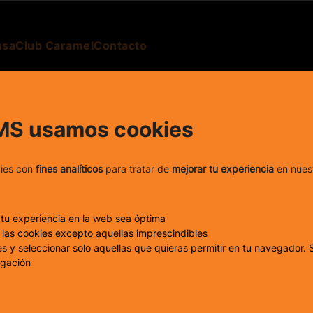
nsa
Club Caramel
Contacto
MS usamos cookies
kies con
fines analíticos
para tratar de
mejorar tu experiencia
en nues
LE
 tu experiencia en la web sea óptima
las cookies excepto aquellas imprescindibles
s y seleccionar solo aquellas que quieras permitir en tu navegador. S
egación